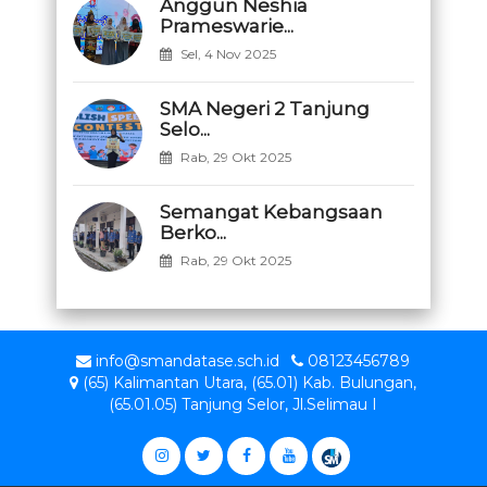
Anggun Neshia
Prameswarie...
Sel, 4 Nov 2025
SMA Negeri 2 Tanjung
Selo...
Rab, 29 Okt 2025
Semangat Kebangsaan
Berko...
Rab, 29 Okt 2025
info@smandatase.sch.id
08123456789
(65) Kalimantan Utara, (65.01) Kab. Bulungan,
(65.01.05) Tanjung Selor, Jl.Selimau I