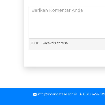
1000
Karakter tersisa
info@smandatase.sch.id
0812345678