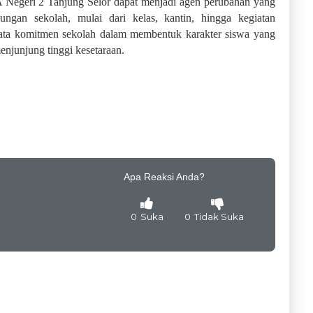
SMA Negeri 2 Tanjung Selor dapat menjadi agen perubahan yang
gkungan sekolah, mulai dari kelas, kantin, hingga kegiatan
yata komitmen sekolah dalam membentuk karakter siswa yang
njunjung tinggi kesetaraan.
Apa Reaksi Anda?
0
Suka
0
Tidak Suka