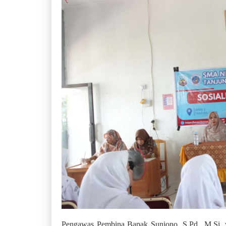
Pengawas Pembina Bapak Sunjono, S.Pd., M.Si. y