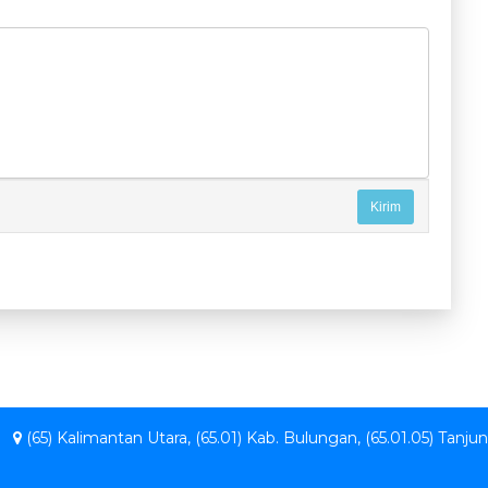
9
(65) Kalimantan Utara, (65.01) Kab. Bulungan, (65.01.05) Tanjun