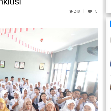
klusi
|
0
248